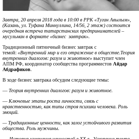
Завтра, 20 апреля 2018 года в 10:00 в РРК «Туган Авылым»,
(Казань, ул. Туфана Миннуллина, 14/56, 2 этаж) состоится
очередная встреча татарстанских предпринимателей –
мусульман в формате «бизнес завтрак».
Традиционный пятничный бизнес завтрак с
темой:
«Внутренний мир и его отражение в обществе.Теория
внутренних диалогов: разум и животное
»
выступит член
АПМ РФ, координатор сообщества программистов
Айдар
Абдрафиков
.
В ходе бизнес завтрака обсудим следующие темы:
—
Теория внутренних диалогов: разум и животное.
—
Ключевые этапы роста личности, связь с
нравственностью, как типы строя психики человека. Роль
эмоций.
— Традиционные ценности, как залог устойчивого развития
общества. Роль мужчины.
— История изменения ценностей в XX в.. Ускорение темпа