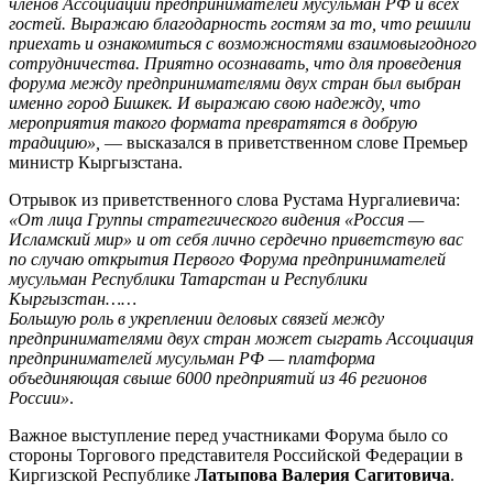
членов Ассоциации предпринимателей мусульман РФ и всех
гостей. Выражаю благодарность гостям за то, что решили
приехать и ознакомиться с возможностями взаимовыгодного
сотрудничества. Приятно осознавать, что для проведения
форума между предпринимателями двух стран был выбран
именно город Бишкек. И выражаю свою надежду, что
мероприятия такого формата превратятся в добрую
традицию»,
— высказался в приветственном слове Премьер
министр Кыргызстана.
Отрывок из приветственного слова Рустама Нургалиевича:
«От лица Группы стратегического видения «Россия —
Исламский мир» и от себя лично сердечно приветствую вас
по случаю открытия Первого Форума предпринимателей
мусульман Республики Татарстан и Республики
Кыргызстан……
Большую роль в укреплении деловых связей между
предпринимателями двух стран может сыграть Ассоциация
предпринимателей мусульман РФ — платформа
объединяющая свыше 6000 предприятий из 46 регионов
России»
.
Важное выступление перед участниками Форума было со
стороны Торгового представителя Российской Федерации в
Киргизской Республике
Латыпова Валерия Сагитовича
.