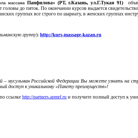
Панфилова» (РТ, г.Казань, ул.Г.Тукая 91)
объ
ола массажа
от головы до пяток. По окончании курсов выдается свидетельств
манских группах все строго по шариату, в женских группах ин
льманскую группу
):
http://kurs-massage-kazan.ru
й – мусульман Российской Федерации Вы можете узнать на с
ный доступ к уникальному «Пакету преимуществ»!
 по ссылке
http://partners.apmrf.ru
и получите полный доступ к ун