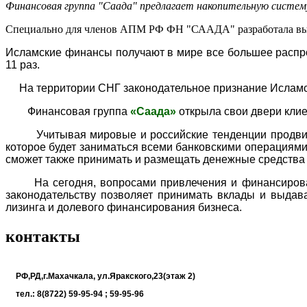
Финансовая группа "Саада" предлагает накопительную систе
Специально для членов АПМ РФ ФН "СААДА" разработала выго
Исламские финансы получают в мире все большее распрос
11 раз.
На территории СНГ законодательное признание Исламский
Финансовая группа
«Саада»
открыла свои двери клие
Учитывая мировые и российские тенденции продвиже
которое будет заниматься всеми банковскими операциями
сможет также принимать и размещать денежные средства 
На сегодня, вопросами привлечения и финансирования
законодательству позволяет принимать вклады и выдав
лизинга и долевого финансирования бизнеса.
контакты
РФ,РД,г.Махачкала, ул.Яракского,23(этаж 2)
тел.:
8(8722) 59-95-94 ; 59-95-96