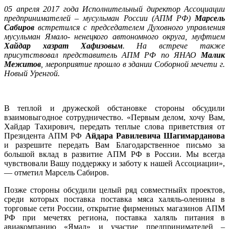
05 апреля 2017 года Исполнительный директор Ассоциации
предпринимателей – мусульман России (АПМ РФ)
Марсель
Сабиров
встретился с председателем Духовного управления
мусульман Ямало- ненецкого автономного округа, муфтием
Хайдар хазрат Хафизовым
. На встрече также
присутствовал представитель АПМ РФ по ЯНАО
Малик
Межитов
, мероприятие прошло в здании Соборной мечети г.
Новый Уренгой.
В теплой и дружеской обстановке стороны обсудили
взаимовыгодное сотрудничество. «Первым делом, хочу Вам,
Хайдар Тахирович, передать теплые слова приветствия от
Президента АПМ РФ
Айдара Равилевича Шагимарданова
и разрешите передать Вам Благодарственное письмо за
большой вклад в развитие АПМ РФ в России. Мы всегда
чувствовали Вашу поддержку и заботу к нашей Ассоциации»,
— отметил Марсель Сабиров.
Позже стороны обсудили целый ряд совместныйх проектов,
среди которых поставка поставка мяса халяль-оленины в
торговые сети России, открытие фирменных магазинов АПМ
РФ при мечетях региона, поставка халяль питания в
авиакомпанию «Ямал» и участие предпринимателей –