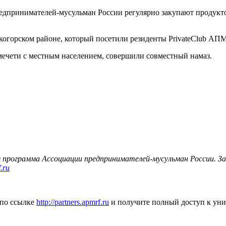
принимателей-мусульман России регулярно закупают продуктовы
когорском районе, который посетили резиденты PrivateClub АП
мечети с местным населением, совершили совместный намаз.
 программа Ассоциации предпринимателей-мусульман России. З
.ru
 по ссылке
http://partners.apmrf.ru
и получите полный доступ к ун