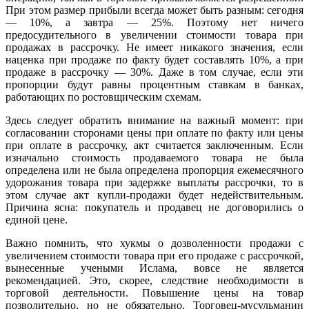
При этом размер прибыли всегда может быть разным: сегодня
— 10%, а завтра — 25%. Поэтому нет ничего
предосудительного в увеличении стоимости товара при
продажах в рассрочку. Не имеет никакого значения, если
наценка при продаже по факту будет составлять 10%, а при
продаже в рассрочку — 30%. Даже в том случае, если эти
пропорции будут равны процентным ставкам в банках,
работающих по ростовщическим схемам.
Здесь следует обратить внимание на важный момент: при
согласовании сторонами цены при оплате по факту или цены
при оплате в рассрочку, акт считается заключенным. Если
изначально стоимость продаваемого товара не была
определена или не была определена пропорция ежемесячного
удорожания товара при задержке выплаты рассрочки, то в
этом случае акт купли-продажи будет недействительным.
Причина ясна: покупатель и продавец не договорились о
единой цене.
Важно помнить, что хукмы о дозволенности продажи с
увеличением стоимости товара при его продаже с рассрочкой,
вынесенные учеными Ислама, вовсе не является
рекомендацией. Это, скорее, следствие необходимости в
торговой деятельности. Повышение цены на товар
позволительно, но не обязательно. Торговец-мусульманин