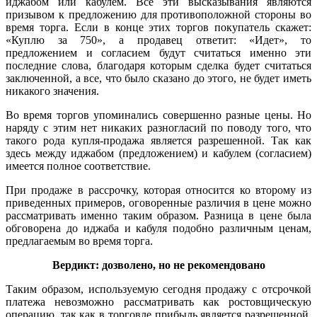
иджабом или кабулем. Все эти высказывания являются
призывом к предложению для противоположной стороны во
время торга. Если в конце этих торгов покупатель скажет:
«Куплю за 750», а продавец ответит: «Идет», то
предложением и согласием будут считаться именно эти
последние слова, благодаря которым сделка будет считаться
заключенной, а все, что было сказано до этого, не будет иметь
никакого значения.
Во время торгов упоминались совершенно разные цены. Но
наряду с этим нет никаких разногласий по поводу того, что
такого рода купля-продажа является разрешенной. Так как
здесь между иджабом (предложением) и кабулем (согласием)
имеется полное соответствие.
При продаже в рассрочку, которая относится ко второму из
приведенных примеров, оговоренные различия в цене можно
рассматривать именно таким образом. Разница в цене была
обговорена до иджаба и кабуля подобно различным ценам,
предлагаемым во время торга.
Вердикт: дозволено, но не рекомендовано
Таким образом, используемую сегодня продажу с отсрочкой
платежа невозможно рассматривать как ростовщическую
операцию, так как в торговле прибыль является разрешенной.