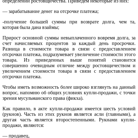
определений ростовщичества. Приведем некоторые из них:
— зарабатывание денег на отсрочке платежа;
-получение большей суммы при возврате долга, чем та,
которая была дана взаймы;
Прирост основной суммы невыплаченного вовремя долга, за
счет начисляемых процентов за каждый день просрочки.
Разница в стоимости товара в связи с предоставлением
отсрочки платежа, подразумевает увеличение стоимости этого
товара. Из приведенных выше понятий становится
совершенно очевидным отличие между ростовщичеством и
увеличением стоимости товара в связи с предоставлением
отсрочки платежа.
Чтобы иметь возможность более широко взглянуть на данный
вопрос, напомню об общих условиях купли-продажи, с точки
зрения мусульманского права (фикха).
Как правило, в акте купли-продажи имеется шесть условий
(рукнов). Часть из этих рукнов является асли (главными), а
другая часть является второстепенными. Рукнами купли-
продажи, являются:
— продавец,