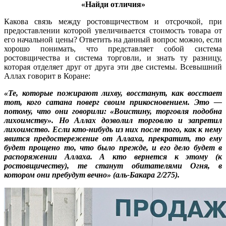
«Найди отличия»
Какова связь между ростовщичеством и отсрочкой, при
предоставлении которой увеличивается стоимость товара от
его начальной цены? Ответить на данный вопрос можно, если
хорошо понимать, что представляет собой система
ростовщичества и система торговли, и знать ту разницу,
которая отделяет друг от друга эти две системы. Всевышний
Аллах говорит в Коране:
«Те, которые пожирают лихву, восстанут, как восстает
тот, кого сатана поверг своим прикосновением. Это —
потому, что они говорили: «Воистину, торговля подобна
лихоимству». Но Аллах дозволил торговлю и запретил
лихоимство. Если кто-нибудь из них после того, как к нему
явится предостережение от Аллаха, прекратит, то ему
будет прощено то, что было прежде, и его дело будет в
распоряжении Аллаха. А кто вернется к этому (к
ростовщичеству), те станут обитателями Огня, в
котором они пребудут вечно» (аль-Бакара 2/275).