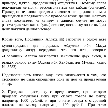
примере, иджаб (предложение) отсутствует. Поэтому слова
покупателя не могут рассматриваться как кабуль (согласие).
Приведенные слова продавца являются не предложением, а
прелюдией к предложению с правовой точки зрения. Поэтому
слова покупателя «я купил» в данном случае не могут
рассматриваться как кабуль (согласие) поскольку он не выбрал
цену покупки данного товара.
Кроме того, Посланник Аллаха ﷺ запретил в одном акте
купли-продажи две продажи. Абдуллах ибн Масуд
(радыяллаху анху) передавал, что его отец говорил:
«Посланник Аллаха ﷺзапретил заключение двух актов, в
рамках одного акта» (Ахмад ибн Ханбаль, аль-Муснад, хадис
№: 3783).
Недозволенность такого вида акта заключается в том, что
сторонами не была определена одна из цен на продаваемый
товар.
2. Продажа в рассрочку с предложением, при котором
продавец озвучивает цену при оплате товара по факту,
например 1000 рублей, и при оплате товара с отсрочкой
платежа на месяц, например, 1100 рублей. При этом