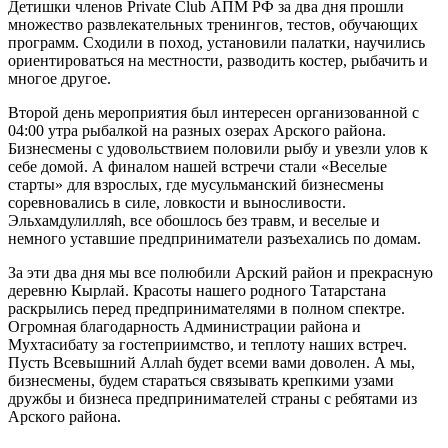
Детишки членов Private Club АПМ РФ за два дня прошли
множество развлекательных тренингов, тестов, обучающих
программ. Сходили в поход, установили палатки, научились
ориентироваться на местности, разводить костер, рыбачить и
многое другое.
Второй день мероприятия был интересен организованной с
04:00 утра рыбалкой на разных озерах Арского района.
Бизнесмены с удовольствием половили рыбу и увезли улов к
себе домой. А финалом нашей встречи стали «Веселые
старты» для взрослых, где мусульманский бизнесмены
соревновались в силе, ловкости и выносливости.
Эльхамдулилляh, все обошлось без травм, и веселые и
немного уставшие предприниматели разъехались по домам.
За эти два дня мы все полюбили Арский район и прекрасную
деревню Кырлай. Красоты нашего родного Татарстана
раскрылись перед предпринимателями в полном спектре.
Огромная благодарность Администрации района и
Мухтасибату за гостеприимство, и теплоту наших встреч.
Пусть Всевышний Аллаh будет всеми вами доволен. А мы,
бизнесмены, будем стараться связывать крепкими узами
дружбы и бизнеса предпринимателей страны с ребятами из
Арского района.