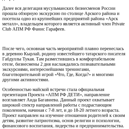
Далее вся делегация мусульманских бизнесменов России
прошла обзорную экскурсию по столице Арского района и
посетила одно из крупнейших предприятий района «Арск
металл», владельцем которого является активный член Private
Club АПМ РФ Фанис Гарафеев.
После чего, основная часть мероприятий плавно перенеслась
в деревню Кырлай, родину известейшего татарского писателя
Габдуллы Тукая. Там разместившись в комфортабельном
отеле, бизнесмены 2 дня наслаждались познавательными
экскурсиями, интереснейшими тренингами,
благотворительной игрой «Что, Где, Когда?» и многими
другими активностями.
Особенностью майской встречи стала официальная
презентация Проекта «АПМ РФ ДЕТИ», направление
возглавляет Аида Багавиева. Данный проект охватывает
широкий спектр направлений работы с подрастающим
поколением, начиная с 7-8 лет, и до 18-20 летнего возраста.
Проект направлен на изучение отношения родителей к своим
детям, развитие патриотизма, основ религии и психологии,
финансового воспитания, лидерства и предпринимательства.