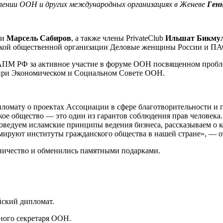
ении ООН и других международных организациях в Женеве
Ген
ии
Марсель Сабиров
, а также члены PrivateClub
Ильшат Бикмул
йской общественной организации Деловые женщины России и П
АПМ РФ за активное участие в форуме ООН посвященном проблем
а при Экономическом и Социальном Совете ООН.
омату о проектах Ассоциации в сфере благотворительности и п
кое общество — это один из гарантов соблюдения прав человека
поведуем исламские принципы ведения бизнеса, рассказываем о
рмируют институты гражданского общества в нашей стране», — 
дничество и обменились памятными подарками.
йский дипломат.
ного секретаря ООН.