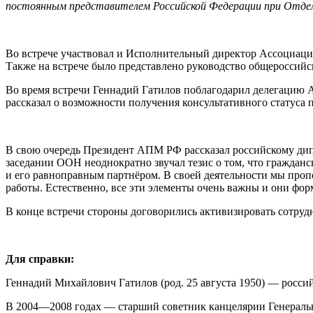
постоянным представителем Российской Федерации при Отдел
Во встрече участвовал и Исполнительный директор Ассоциац
Также на встрече было представлено руководство общеросси
Во время встречи Геннадий Гатилов поблагодарил делегацию 
рассказал о возможности получения консультативного статус
В свою очередь Президент АПМ РФ рассказал российскому дипл
заседании ООН неоднократно звучал тезис о том, что гражданс
и его равноправным партнёром. В своей деятельности мы про
работы. Естественно, все эти элементы очень важны и они фо
В конце встречи стороны договорились активизировать сотру
Для справки:
Геннадий Михайлович Гатилов (род. 25 августа 1950) — росси
В 2004—2008 годах — старший советник канцелярии Генераль