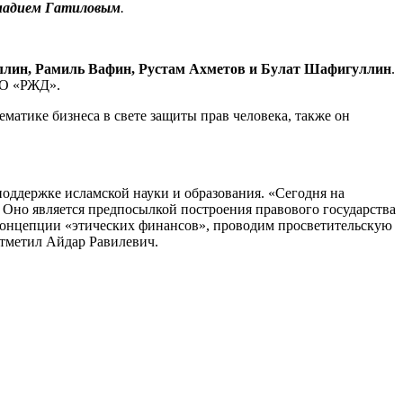
надием Гатиловым
.
лин, Рамиль Вафин, Рустам Ахметов и Булат Шафигуллин
.
АО «РЖД».
атике бизнеса в свете защиты прав человека, также он
оддержке исламской науки и образования. «Сегодня на
. Оно является предпосылкой построения правового государства
 концепции «этических финансов», проводим просветительскую
отметил Айдар Равилевич.