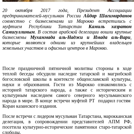
20 октября 2017 года, Президент Ассоциации
предпринимателей-мусульман России
Айдар Шагимарданов
совместно с бизнесменами из Марокко встретились с
муфтием Республики Татарстан
Камиль хазратом
Самигуллиным
. В состав арабской делегации вошли крупные
бизнесмены
Мухаммада аль-Наджи и Имада аль-Вари
,
которые являются одними из крупнейших владельцев
земельных участков и офисных центров в Марокко.
После праздничной пятничной молитвы стороны в ходе
теплой беседы обсудили наследие татарской и магрибской
богословской школы в контексте общеисламской культуры,
науки и образования. Гости из Марокко ознакомились с
историей татарского народа, а также с историческим и
культурным наследием самого северного мусульманского
народа в мире. В конце встречи муфтий РТ подарил гостям
Коран казанского издания.
После встречи с лидером мусульман Татарстана, марокканская
делегация, в сопровождении представителей АПМ РФ,
посетила культурно-исторические памятники старо-татарской
слободы.