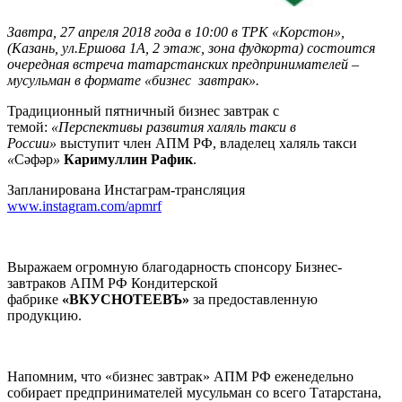
Завтра, 27 апреля 2018 года в 10:00 в ТРК «Корстон»,
(Казань, ул.Ершова 1А, 2 этаж, зона фудкорта) состоится
очередная встреча татарстанских предпринимателей –
мусульман в формате «бизнес завтрак».
Традиционный пятничный бизнес завтрак с
темой:
«Перспективы развития халяль такси в
России
»
выступит член АПМ РФ, владелец халяль такси
«
Сәфәр
»
Каримуллин Рафик
.
Запланирована Инстаграм-трансляция
www.instagram.com/apmrf
Выражаем огромную благодарность спонсору Бизнес-
завтраков АПМ РФ Кондитерской
фабрике
«ВКУСНОТЕЕВЪ»
за предоставленную
продукцию.
Напомним, что «бизнес завтрак» АПМ РФ еженедельно
собирает предпринимателей мусульман со всего Татарстана,