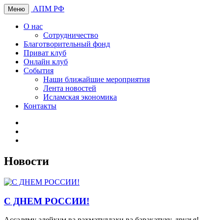
АПМ РФ
Меню
О нас
Сотрудничество
Благотворительный фонд
Приват клуб
Онлайн клуб
События
Наши ближайшие мероприятия
Лента новостей
Исламская экономика
Контакты
Новости
С ДНЕМ РОССИИ!
Ассаляму алейкум ва рахматуллахи ва баракатуху, друзья!