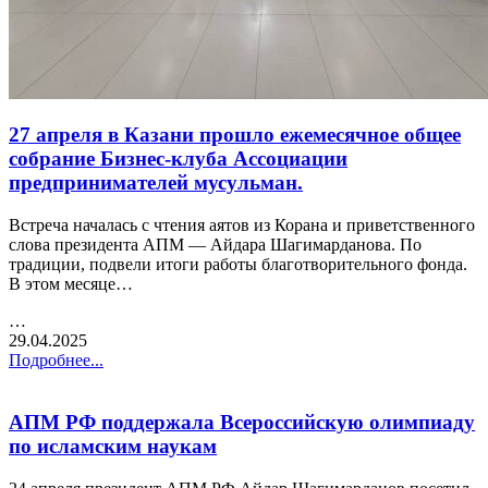
27 апреля в Казани прошло ежемесячное общее
собрание Бизнес-клуба Ассоциации
предпринимателей мусульман.
Встреча началась с чтения аятов из Корана и приветственного
слова президента АПМ — Айдара Шагимарданова. По
традиции, подвели итоги работы благотворительного фонда.
В этом месяце…
…
29.04.2025
Подробнее...
АПМ РФ поддержала Всероссийскую олимпиаду
по исламским наукам