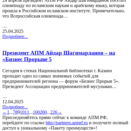
24 апреля президент АПМ РФ Айдар Шагимарданов посетил
олимпиаду по исламским наукам и арабскому языку, которая
прошла в Российском исламском институте. Примечательно,
что Всероссийская олимпиада…
…
25.04.2025
Подробнее...
Президент АПМ Айдар Шагимарданов – на
«Бизнес Прорыве 5
Сегодня в стенах Национальной библиотеки г. Казани
проходит одно из самых значимых событий для
предпринимателей региона — форум «Бизнес Прорыв 5».
Президент Ассоциации предпринимателей мусульман…
…
12.04.2025
Подробнее...
←
1
...
7
8
9
10
11
...
100
200
...
226
→
Присоединяйтесь прямо сейчас к команде АПМ РФ,
перейдите по ссылке
http://partners.apmrf.ru
и получите полный
доступ к уникальному «Пакету преимуществ»!