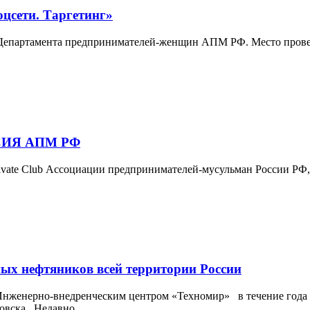
оцсети. Таргетинг»
а Департамента предпринимателей-женщин АПМ РФ. Место проведе
ИЯ АПМ РФ
rivate Club Ассоциации предпринимателей-мусульман России РФ,
х нефтяников всей территории России
женерно-внедренческим центром «Техномир» в течение года в
ровска. Недавно…