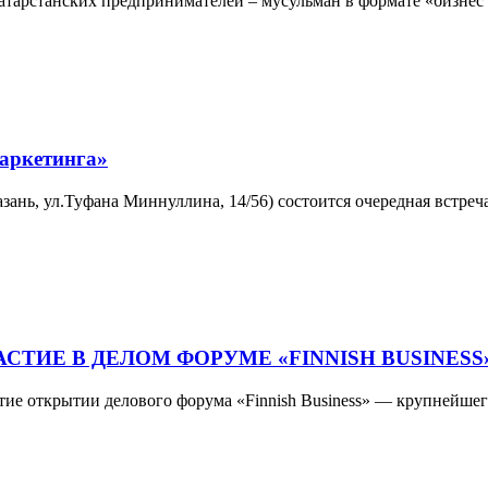
татарстанских предпринимателей – мусульман в формате «бизнес
аркетинга»
Казань, ул.Туфана Миннуллина, 14/56) состоится очередная встр
ИЕ В ДЕЛОМ ФОРУМЕ «FINNISH BUSINESS»
стие открытии делового форума «Finnish Business» — крупнейше