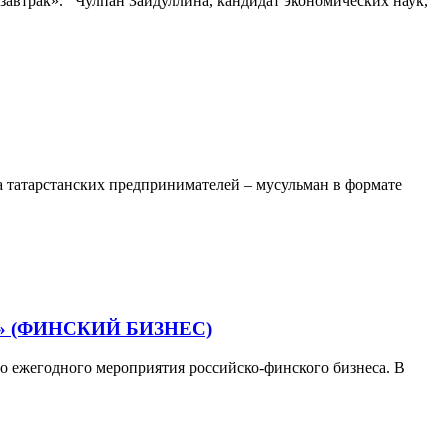
 завтрак». Чулпан Зайдуллина, кандидат экономических наук,
еча татарстанских предпринимателей – мусульман в формате
 (ФИНСКИЙ БИЗНЕС)
го ежегодного мероприятия российско-финского бизнеса. В