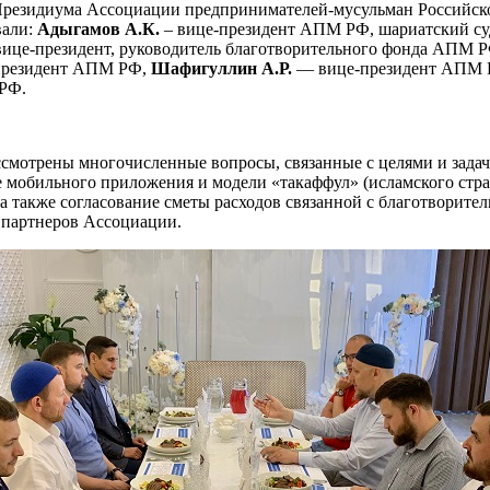
е Президиума Ассоциации предпринимателей-мусульман Российс
вали:
Адыгамов А.К.
– вице-президент АПМ РФ, шариатский су
вице-президент, руководитель благотворительного фонда АПМ Р
президент АПМ РФ,
Шафигуллин А.Р.
— вице-президент АПМ Р
 РФ.
мотрены многочисленные вопросы, связанные с целями и задача
 мобильного приложения и модели «такаффул» (исламского стра
а также согласование сметы расходов связанной с благотворит
 партнеров Ассоциации.