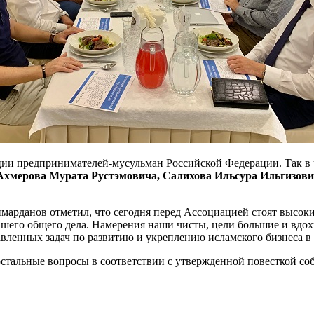
ции предпринимателей-мусульман Российской Федерации. Так в
Ахмерова Мурата Рустэмовича, Салихова Ильсура Ильгизов
рданов отметил, что сегодня перед Ассоциацией стоят высокие
его общего дела. Намерения наши чисты, цели большие и вдохн
тавленных задач по развитию и укреплению исламского бизнеса 
тальные вопросы в соответствии с утвержденной повесткой со