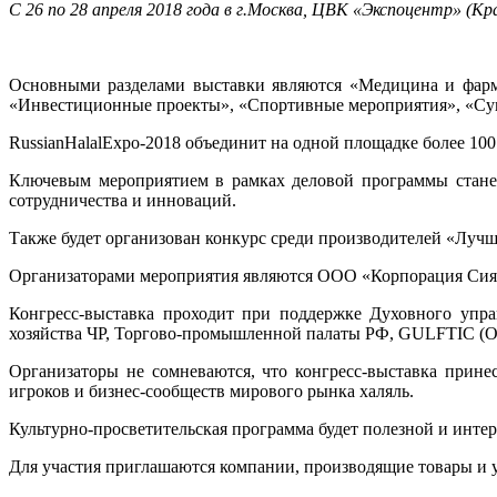
С 26 по 28 апреля 2018 года в г.Москва, ЦВК «Экспоцентр» (
Основными разделами выставки являются «Медицина и фарма
«Инвестиционные проекты», «Спортивные мероприятия», «Су
RussianHalalExpo-2018 объединит на одной площадке более 100
Ключевым мероприятием в рамках деловой программы станет
сотрудничества и инноваций.
Также будет организован конкурс среди производителей «Лучш
Организаторами мероприятия являются ООО «Корпорация Сиян
Конгресс-выставка проходит при поддержке Духовного упра
хозяйства ЧР, Торгово-промышленной палаты РФ, GULFTIC (ОАЭ
Организаторы не сомневаются, что конгресс-выставка прине
игроков и бизнес-сообществ мирового рынка халяль.
Культурно-просветительская программа будет полезной и интер
Для участия приглашаются компании, производящие товары и у