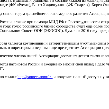
нства, иудаизма и буддизма, а в составе каждой из команд играл
адзе (ФК «Рома»), Вагиз Хидиятуллин (ФК Спартак), Хорен Ога
год станет годом дальнейшего планомерного развития Ассоциац
х России, а также при помощи МИД РФ и Россотрудничества отк
м году, голос российского бизнес сообщества будет еще более г
и Социальном Совете ООН (ЭКОСОС). Думаю, в 2016 году продол
торая является крупнейшим и авторитетнейшим мусульманским б
ельным директором и первым вице-президентом Ассоциации пре
личество членов нашей Ассоциации достигнет десяти тысяч чело
ется патриотом Роcсии и ежедневно вносит свой вклад в дело 
!".
 по ссылке
http://partners.apmrf.ru
и получите полный доступ к ун