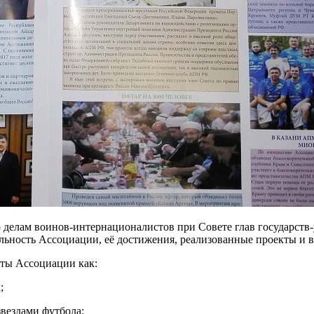
о делам воинов-интернационалистов при Совете глав государст
ельность Ассоциации, её достижения, реализованные проекты и
кты Ассоциации как:
;
вездами футбола;