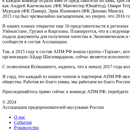
в каждой команде играли вместе представители Ислама, христиа
как Андрей Канчельскис (ФК Манчестер Юнайтед), Омари Тетр
Муродов (ФК Памир), Эрик Яхимович (ФК Динамо Минск).
2015 год был чрезвычайно насыщенным, но уверен, что 2016 
В наших планах открытие еще 10 представительств в региона
Узбекистане, Грузии и Киргизии. Планируется, что в следующе
подала документы для получения членства в Экономическом 
сообществ в состав Ассоциации.
Так, в 2015 году в состав АПМ РФ вошла группа «Тархан», ко
организации Айдар Шагимарданов, сейчас является исполнит
С позволения Всевышнего, надеюсь, что к началу 2017 года ко
Я горд, что каждый из наших членов и партнеров АПМ РФ явля
общества. Работая во благо уммы, мы работаем во благо России
Присоединяйтесь прямо сейчас к команде АПМ РФ, перейдите
© 2024
Ассоциация предпринимателей-мусульман России
О нас
События
Руководство