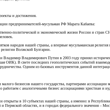
оекты и достижения.
ации предпринимателей-мусульман РФ Марата Кабаева:
ственно-политической и экономической жизни России и стран СН
еловек.
сятков народов нашей страны, а впервые мусульманская религия 
й религии Волжской Булгарии.
и Владимир Владимирович Путин в 2003 году принял историческ
ая ОИК). В свете последних геополитических событий взаимоде
отрудничества. Одним из базовых инструментов данной интегра
 малого бизнесов нашего государства, партнерами ассоциации 
 работаем с аналогичными бизнес ассоциациями христиан и иуд
открыты в 10 субъектах нашей страны, а именно: в Республике
и Пермской областях, и в городах федерального значения – Мос