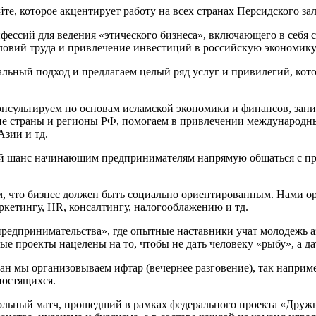
те, которое акцентирует работу на всех странах Персидского зал
ессий для ведения «этического бизнеса», включающего в себя с
словий труда и привлечение инвестиций в российскую экономику
льный подход и предлагаем целый ряд услуг и привилегий, кот
сультируем по основам исламской экономики и финансов, заним
е страны и регионы РФ, помогаем в привлечении международны
зии и тд.
й шанс начинающим предпринимателям напрямую общаться с пред
ом, что бизнес должен быть социально ориентированным. Нами 
кетингу, HR, консалтингу, налогооблажению и тд.
редпринимательства», где опытные наставники учат молодежь а
е проекты нацелены на то, чтобы не дать человеку «рыбу», а д
ан мы организовываем ифтар (вечернее разговение), так наприме
постящихся.
ьный матч, прошедший в рамках федерального проекта «Дружная