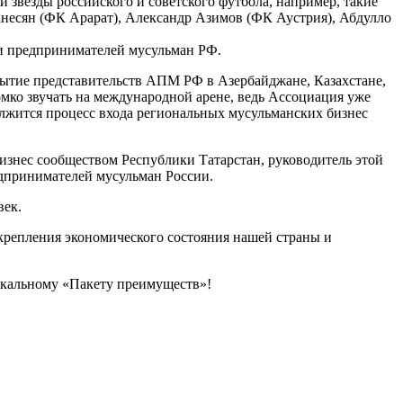
и звезды российского и советского футбола, например, такие
несян (ФК Арарат), Александр Азимов (ФК Аустрия), Абдулло
ии предпринимателей мусульман РФ.
рытие представительств АПМ РФ в Азербайджане, Казахстане,
ромко звучать на международной арене, ведь Ассоциация уже
жится процесс входа региональных мусульманских бизнес
изнес сообществом Республики Татарстан, руководитель этой
дпринимателей мусульман России.
век.
укрепления экономического состояния нашей страны и
икальному «Пакету преимуществ»!