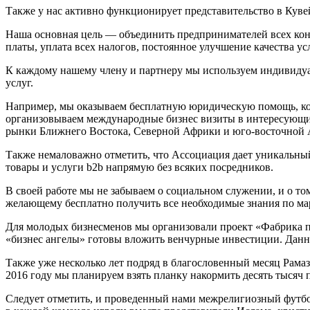
Также у нас активно функционирует представительство в Кувей
Наша основная цель — объединить предпринимателей всех конф
платы, уплата всех налогов, постоянное улучшение качества у
К каждому нашему члену и партнеру мы используем индивидуа
услуг.
Например, мы оказываем бесплатную юридическую помощь, кон
организовываем международные бизнес визиты в интересующи
рынки Ближнего Востока, Северной Африки и юго-восточной А
Также немаловажно отметить, что Ассоциация дает уникальны
товары и услуги b2b напрямую без всяких посредников.
В своей работе мы не забываем о социальном служении, и о т
желающему бесплатно получить все необходимые знания по мар
Для молодых бизнесменов мы организовали проект «Фабрика п
«бизнес ангелы» готовы вложить венчурные инвестиции. Данны
Также уже несколько лет подряд в благословенный месяц Рамаз
2016 году мы планируем взять планку накормить десять тысяч 
Следует отметить, и проведенный нами межрелигиозный футбол