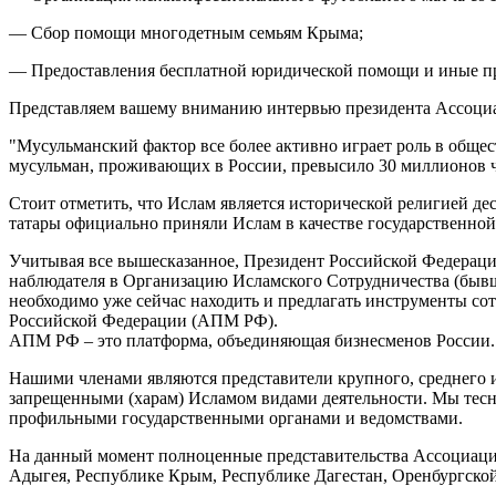
— Сбор помощи многодетным семьям Крыма;
— Предоставления бесплатной юридической помощи и иные пр
Представляем вашему вниманию интервью президента Ассоци
"Мусульманский фактор все более активно играет роль в обще
мусульман, проживающих в России, превысило 30 миллионов ч
Стоит отметить, что Ислам является исторической религией де
татары официально приняли Ислам в качестве государственно
Учитывая все вышесказанное, Президент Российской Федераци
наблюдателя в Организацию Исламского Сотрудничества (бывш
необходимо уже сейчас находить и предлагать инструменты с
Российской Федерации (АПМ РФ).
АПМ РФ – это платформа, объединяющая бизнесменов России.
Нашими членами являются представители крупного, среднего и
запрещенными (харам) Исламом видами деятельности. Мы тесно
профильными государственными органами и ведомствами.
На данный момент полноценные представительства Ассоциации 
Адыгея, Республике Крым, Республике Дагестан, Оренбургской 