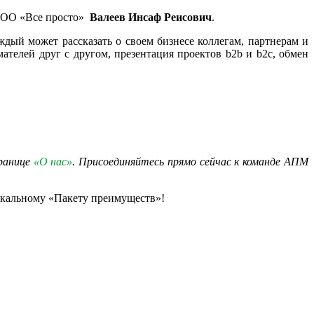
ООО «Все просто»
Валеев Инсаф Реисович
.
дый может рассказать о своем бизнесе коллегам, партнерам и
телей друг с другом, презентация проектов b2b и b2с, обмен
транице
«О нас»
. Присоединяйтесь прямо сейчас к команде АПМ
икальному «Пакету преимуществ»!