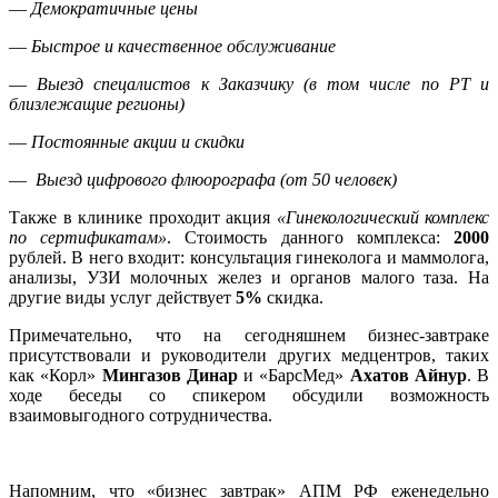
—
Демократичные цены
—
Быстрое и качественное обслуживание
—
Выезд спецалистов к Заказчику (в том числе по РТ и
близлежащие регионы)
—
Постоянные акции и скидки
—
Выезд цифрового флюорографа (от 50 человек)
Также в клинике проходит акция
«Гинекологический комплекс
по сертификатам»
. Стоимость данного комплекса:
2000
рублей. В него входит: консультация гинеколога и маммолога,
анализы, УЗИ молочных желез и органов малого таза. На
другие виды услуг действует
5%
скидка.
Примечательно, что на сегодняшнем бизнес-завтраке
присутствовали и руководители других медцентров, таких
как «Корл»
Мингазов Динар
и «БарсМед»
Ахатов Айнур
. В
ходе беседы со спикером обсудили возможность
взаимовыгодного сотрудничества.
Напомним, что «бизнес завтрак» АПМ РФ еженедельно