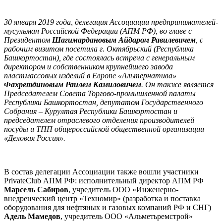
30 января 2019 года, делегация Ассоциации предпринимателей-
мусульман Российской Федерации (АПМ РФ), во главе с
Президентом
Шагимардановым Айдаром Равилевичем
, с
рабочим визитом посетила г. Октябрьский (Республика
Башкортостан), где состоялась встреча с генеральным
директором и собственником крупнейшего завода
пластмассовых изделий в Европе «Альтернатива»
Фахретдиновым Раилем Камиловичем
. Он также является
Председателем Совета Торгово-промышленной палаты
Республики Башкортостан, депутатом Государственного
Собрания – Курултая Республики Башкортостан и
председателем отраслевого отделения производителей
посуды и ТПП общероссийской общественной организации
«Деловая Россия».
В состав делегации Ассоциации также вошли участники
PrivateClub АПМ РФ: исполнительный директор АПМ РФ
Марсель Сабиров
, учредитель ООО «Инженерно-
внедренческий центр «Техномир» (разработка и поставка
оборудования для нефтяных и газовых компаний РФ и СНГ)
Адель Мамедов
, учредитель ООО «Альметьремстрой»