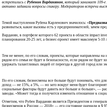
встретились с
Рубеном Варданяном
, который занимает 109-е
активно задавали вопросы спикеру. Модератором встречи выс
Темой выступления Рубена Карленович значилось: «
Предназна
развиваться, какие вызовы есть у предпринимателей, зачем пр
Варданян, в портфеле которого 62 проекта в области impact in
планирования 20-25 лет, а бизнес-проект имеет максимум 5-10
Тем не менее, по его словам, проекты, которые направлены на 
рядом его семья не будет в безопасности, если рядом не буде
удержать талантливых людей от переезда в другой город или э
По его словам, бизнесмены все больше будут понимать, что дл
доход — не 15%, а 5%, — но зато вокруг меня будет благоприят
социальные факторы будут давить все больше и больше», — ра
заводы. «Может тогда и получится изменить отношение к соц
Отметим, что Рубен Варданян является Президентом и генерал
бизнесменов в России — 2018» — его состояние оценили в $ 