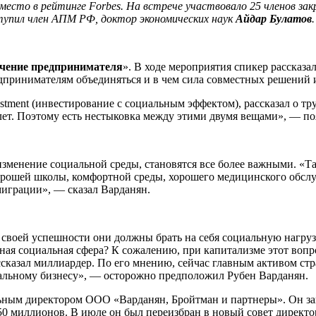
 место в рейтинге Forbes. На встрече участвовало 25 членов з
тупил член АПМ РФ, доктор экономических наук
Айдар Булатов
.
чение предпринимателя
». В ходе мероприятия спикер рассказа
едпринимателям объединяться и в чем сила совместных решений 
vestment (инвестирование с социальным эффектом), рассказал о 
 лет. Поэтому есть нестыковка между этими двумя вещами», — по
изменение социальной среды, становятся все более важными. «Та
т хорошей школы, комфортной среды, хорошего медицинского обсл
миграции», — сказал Варданян.
я своей успешности они должны брать на себя социальную нагруз
ная социальная сфера? К сожалению, при капитализме этот вопро
ссказал миллиардер. По его мнению, сейчас главным активом ст
иальному бизнесу», — осторожно предположил Рубен Варданян.
ьным директором ООО «Варданян, Бройтман и партнеры». Он зан
950 миллионов. В июле он был переизбран в новый совет дире