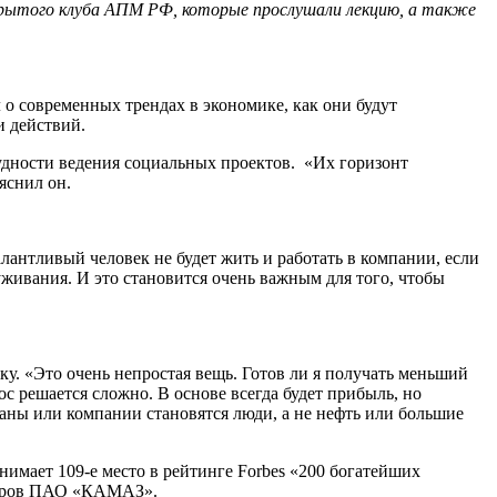
акрытого клуба АПМ РФ, которые прослушали лекцию, а также
л о современных трендах в экономике, как они будут
и действий.
трудности ведения социальных проектов. «Их горизонт
яснил он.
лантливый человек не будет жить и работать в компании, если
уживания. И это становится очень важным для того, чтобы
ку. «Это очень непростая вещь. Готов ли я получать меньший
с решается сложно. В основе всегда будет прибыль, но
раны или компании становятся люди, а не нефть или большие
имает 109-е место в рейтинге Forbes «200 богатейших
кторов ПАО «КАМАЗ».