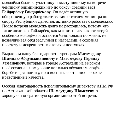
молодёжи были к участнику и выступившему на встрече
чемпиону олимпийских игр по боксу (средний вес)
Гайдарбеку Гайдарбекову
. Он ведёт активную
общественную работу, является заместителем министра по
спорту Республики Дагестан, активно работает с молодёжью.
После встречи молодёжь долго не расходилась, потому, что
такие люди как Гайдарбек, как магнит притягивают людей
особенно молодёжь и остаются Чемпионами по жизни, не
возвеличивая себя заслугами и наградами, а сохраняя
простоту и искренность в словах и поступках.
Выражаем нашу благодарность тренерам
Магомедову
Шамилю Абдулманаповичу
и
Магомедову Израилу
Усмановичу
, которые в городе Астрахани на высоком
профессиональном уровне не только обучают молодёжь
борьбе и грэпплингу, но и воспитывают в них высокие
нравственные качества.
Особая благодарность исполнительному директору АПМ РФ
по Астраханской области
Шамсутдину Шамсуеву
за
хорошую и оперативную организацию этой встречи.