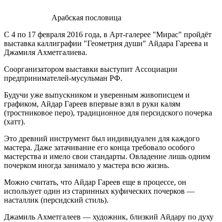
Арабская пословица
С 4 по 17 февраля 2016 года, в Арт-галерее "Мирас" пройдёт
выставка каллиграфии "Геометрия души" Айдара Гареева и
Джамиля Ахметгалиева.
Соорганизатором выставки выступит Ассоциации
предпринимателей-мусульман РФ.
Будучи уже выпускником и уверенным живописцем и
графиком, Айдар Гареев впервые взял в руки калям
(тростниковое перо), традиционное для персидского почерка
(хатт).
Это древний инструмент был индивидуален для каждого
мастера. Даже затачивание его конца требовало особого
мастерства и имело свои стандарты. Овладение лишь одним
почерком иногда занимало у мастера всю жизнь.
Можно считать, что Айдар Гареев еще в процессе, он
использует один из старинных куфических почерков —
насталлик (персидский стиль).
Джамиль Ахметгалеев — художник, близкий Айдару по духу