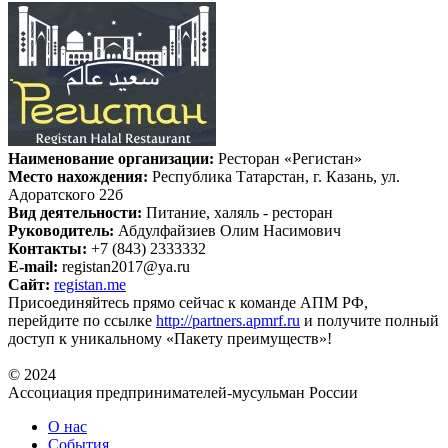
Наименование организации:
Ресторан «Регистан»
Место нахождения:
Республика Татарстан, г. Казань, ул.
Адоратского 22б
Вид деятельности:
Питание, халяль - ресторан
Руководитель:
Абдулфайзиев Олим Насимович
Контакты:
+7 (843) 2333332
E-mail:
registan2017@ya.ru
Сайт:
registan.me
Присоединяйтесь прямо сейчас к команде АПМ РФ,
перейдите по ссылке
http://partners.apmrf.ru
и получите полный
доступ к уникальному «Пакету преимуществ»!
© 2024
Ассоциация предпринимателей-мусульман России
О нас
События