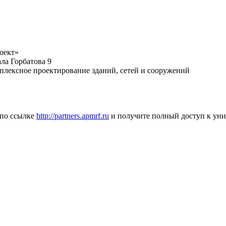
оект»
ала Горбатова 9
плексное проектирование зданий, сетей и сооружений
 по ссылке
http://partners.apmrf.ru
и получите полный доступ к ун