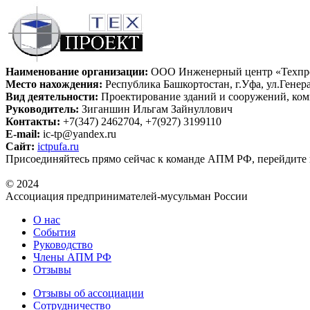
Наименование организации:
ООО Инженерный центр «Техпр
Место нахождения:
Республика Башкортостан, г.Уфа, ул.Генер
Вид деятельности:
Проектирование зданий и сооружений, ком
Руководитель:
Зиганшин Ильгам Зайнуллович
Контакты:
+7(347) 2462704, +7(927) 3199110
E-mail:
ic-tp@yandex.ru
Сайт:
ictpufa.ru
Присоединяйтесь прямо сейчас к команде АПМ РФ, перейдите
© 2024
Ассоциация предпринимателей-мусульман России
О нас
События
Руководство
Члены АПМ РФ
Отзывы
Отзывы об ассоциации
Сотрудничество