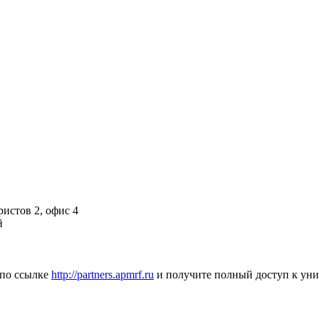
ристов 2, офис 4
й
 по ссылке
http://partners.apmrf.ru
и получите полный доступ к ун