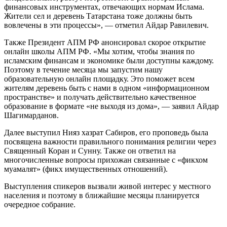
финансовых инструментах, отвечающих нормам Ислама.
Жители сел и деревень Татарстана тоже должны быть
вовлечены в эти процессы», — отметил Айдар Равилевич.
Также Президент АПМ РФ анонсировал скорое открытие
онлайн школы АПМ РФ. «Мы хотим, чтобы знания по
исламским финансам и экономике были доступны каждому.
Поэтому в течение месяца мы запустим нашу
образовательную онлайн площадку. Это поможет всем
жителям деревень быть с нами в одном «информационном
пространстве» и получать действительно качественное
образование в формате «не выходя из дома», — заявил Айдар
Шагимарданов.
Далее выступил Нияз хазрат Сабиров, его проповедь была
посвящена важности правильного понимания религии через
Священный Коран и Сунну. Также он ответил на
многочисленные вопросы прихожан связанные с «фикхом
муамалят» (фикх имущественных отношений).
Выступления спикеров вызвали живой интерес у местного
населения и поэтому в ближайшие месяцы планируется
очередное собрание.