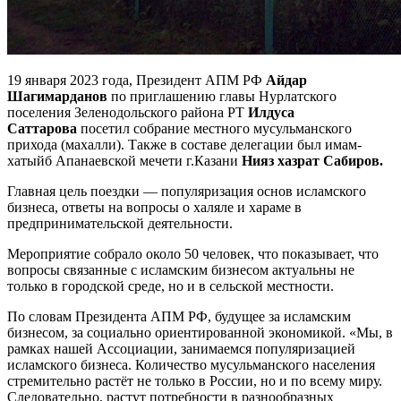
19 января 2023 года, Президент АПМ РФ
Айдар
Шагимарданов
по приглашению главы Нурлатского
поселения Зеленодольского района РТ
Илдуса
Саттарова
посетил собрание местного мусульманского
прихода (махалли). Также в составе делегации был имам-
хатыйб Апанаевской мечети г.Казани
Нияз хазрат Сабиров.
Главная цель поездки — популяризация основ исламского
бизнеса, ответы на вопросы о халяле и хараме в
предпринимательской деятельности.
Мероприятие собрало около 50 человек, что показывает, что
вопросы связанные с исламским бизнесом актуальны не
только в городской среде, но и в сельской местности.
По словам Президента АПМ РФ, будущее за исламским
бизнесом, за социально ориентированной экономикой. «Мы, в
рамках нашей Ассоциации, занимаемся популяризацией
исламского бизнеса. Количество мусульманского населения
стремительно растёт не только в России, но и по всему миру.
Следовательно, растут потребности в разнообразных