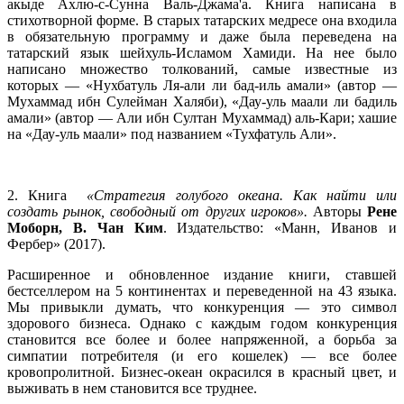
акыде Ахлю-с-Сунна Валь-Джама'а. Книга написана в
стихотворной форме. В старых татарских медресе она входила
в обязательную программу и даже была переведена на
татарский язык шейхуль-Исламом Хамиди. На нее было
написано множество толкований, самые известные из
которых — «Нухбатуль Ля-али ли бад-иль амали» (автор —
Мухаммад ибн Сулейман Халяби), «Дау-уль маали ли бадиль
амали» (автор — Али ибн Султан Мухаммад) аль-Кари; хашие
на «Дау-уль маали» под названием «Тухфатуль Али».
2. Книга
«Стратегия голубого океана. Как найти или
создать рынок, свободный от других игроков».
Авторы
Рене
Моборн, В. Чан Ким
. Издательство: «Манн, Иванов и
Фербер» (2017).
Расширенное и обновленное издание книги, ставшей
бестселлером на 5 континентах и переведенной на 43 языка.
Мы привыкли думать, что конкуренция — это символ
здорового бизнеса. Однако с каждым годом конкуренция
становится все более и более напряженной, а борьба за
симпатии потребителя (и его кошелек) — все более
кровопролитной. Бизнес-океан окрасился в красный цвет, и
выживать в нем становится все труднее.