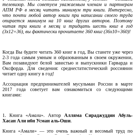
телевизор. Мы советуем уважаемым членам и партнерам
АПМ РФ в месяц читать минимум три книги. Интересно,
что почти любой автор книги при написании своего труда
опирается минимум на 10 книг других авторов. Поэтому
читая три книги в месяц и тридцать шесть книг в год
(3х12=36), вы фактически прочитаете 360 книг (36х10=360)!
Когда Вы будите читать 360 книг в год, Вы станете уже через
2-3 года самым умным и образованным в своем окружении,
Вам позавидуют белой завистью и выпускники Гарварда и
Оксфорда. Для сведения: среднестатистический россиянин
читает одну книгу в год!
Ассоциация предпринимателей мусульман России в марте
2017 года советует вам ознакомиться со следующими
книгами:
1. Книга «
Амали
». Автор
Алляма Сираджуддин Абуль-
Хасан Али ибн Усман аль-Оши
.
Книга «Амали» — это очень важный и весомый труд по