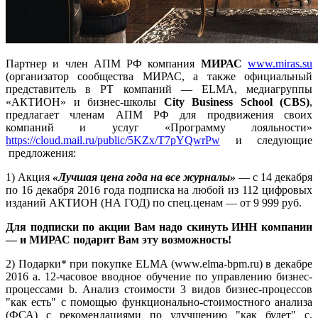
Партнер и член АПМ РФ компания
МИРАС
www.miras.su
(организатор сообщества МИРАС, а также официальный
представитель в РТ компаний — ELMA, медиагруппы
«АКТИОН» и бизнес-школы
City Business School (CBS)
,
предлагает членам АПМ РФ для продвижения своих
компаний и услуг «Программу лояльности»
https://cloud.mail.ru/public/5KZx/T7pYQwrPw
и следующие
предложения:
1) Акция
«Лучшая цена года на все журналы»
— с 14 декабря
по 16 декабря 2016 года подписка на любой из 112 цифровых
изданий АКТИОН (НА ГОД) по спец.ценам — от 9 999 руб.
Для подписки по акции Вам надо скинуть ИНН компании
— и МИРАС подарит Вам эту возможность!
2) Подарки* при покупке ELMA (www.elma-bpm.ru) в декабре
2016 a. 12-часовое вводное обучение по управлению бизнес-
процессами b. Анализ стоимости 3 видов бизнес-процессов
"как есть" с помощью функционально-стоимостного анализа
(ФСА) с рекомендациями по улучшению "как будет" c.