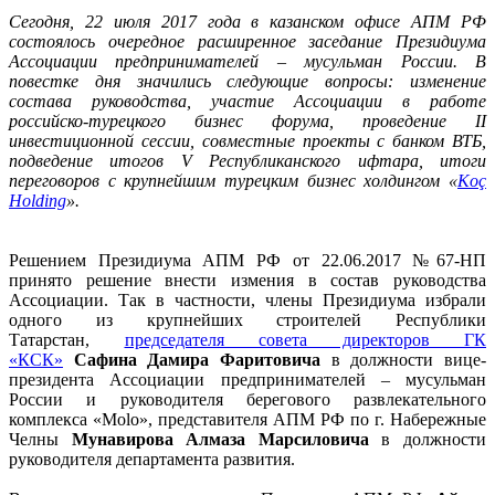
Сегодня, 22 июля 2017 года в казанском офисе АПМ РФ
состоялось очередное расширенное заседание Президиума
Ассоциации предпринимателей – мусульман России. В
повестке дня значились следующие вопросы: изменение
состава руководства, участие Ассоциации в работе
российско-турецкого бизнес форума, проведение II
инвестиционной сессии, совместные проекты с банком ВТБ,
подведение итогов V Республиканского ифтара, итоги
переговоров с крупнейшим турецким бизнес холдингом «
Koç
Holding
».
Решением Президиума АПМ РФ от 22.06.2017 №67-НП
принято решение внести измения в состав руководства
Ассоциации. Так в частности, члены Президиума избрали
одного из крупнейших строителей Республики
Татарстан,
председателя совета директоров ГК
«КСК»
Сафина Дамира Фаритовича
в должности вице-
президента Ассоциации предпринимателей – мусульман
России и руководителя берегового развлекательного
комплекса «Molo», представителя АПМ РФ по г. Набережные
Челны
Мунавирова Алмаза Марсиловича
в должности
руководителя департамента развития.