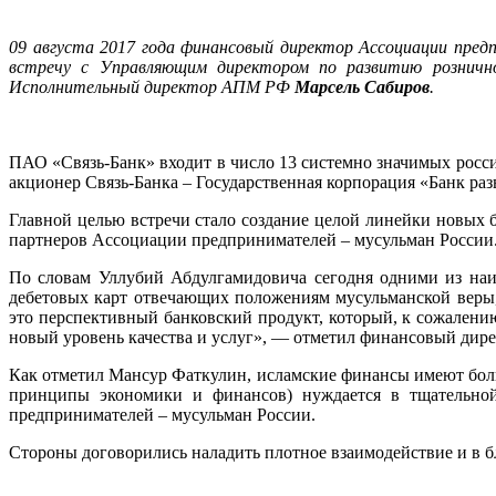
09 августа 2017 года финансовый директор Ассоциации пре
встречу с Управляющим директором по развитию рознично
Исполнительный директор АПМ РФ
Марсель Сабиров
.
ПАО «Связь-Банк» входит в число 13 системно значимых росси
акционер Связь-Банка – Государственная корпорация «Банк ра
Главной целью встречи стало создание целой линейки новых
партнеров Ассоциации предпринимателей – мусульман России
По словам Уллубий Абдулгамидовича сегодня одними из наиб
дебетовых карт отвечающих положениям мусульманской веры,
это перспективный банковский продукт, который, к сожален
новый уровень качества и услуг», — отметил финансовый ди
Как отметил Мансур Фаткулин, исламские финансы имеют бол
принципы экономики и финансов) нуждается в тщательной
предпринимателей – мусульман России.
Стороны договорились наладить плотное взаимодействие и в 