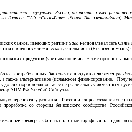
дпринимателей – мусульман России, постоянный член расшире
го бизнеса ПАО «Связь-Банк» (дочка Внешэкономбанка)
Ма
йских банков, имеющих рейтинг S&P. Региональная сеть Связь-
звития и внешнеэкономической деятельности (Внешэкономбанк)»
 банковских продуктов (учитывающие исламские принципы экон
.
олее востребованных банковских продуктов является расчётн
 а также альтернативное (исламское) финансирование. «Полу
ию, до сих пор в должной мере не реализован. Совместными 
ректор АПМ РФ Уллубий Сайпуллаев.
ьшую перспективу развития в России и вопрос создания специа
 проработке со стороны банковского сообщества, Российск
ближайшее время разработать пилотный тарифный план для чле