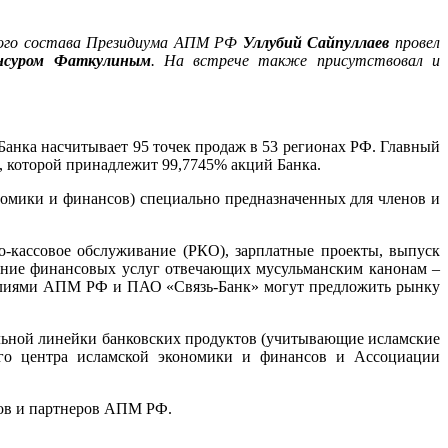
нного состава Президиума АПМ РФ
Уллубий Сайпуллаев
провел
нсуром Фаткулиным
. На встрече также присутствовал и
Банка насчитывает 95 точек продаж в 53 регионах РФ. Главный
, которой принадлежит 99,7745% акций Банка.
омики и финансов) специально предназначенных для членов и
о-кассовое обслуживание (РКО), зарплатные проекты, выпуск
чение финансовых услуг отвечающих мусульманским канонам –
усилиями АПМ РФ и ПАО «Связь-Банк» могут предложить рынку
льной линейки банковских продуктов (учитывающие исламские
ого центра исламской экономики и финансов и Ассоциации
нов и партнеров АПМ РФ.