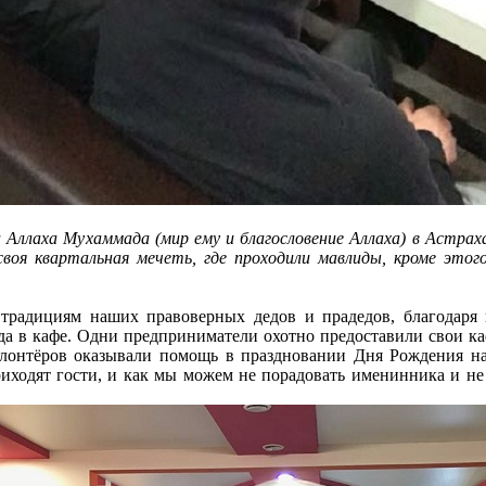
а Аллаха Мухаммада (мир ему и благословение Аллаха) в Астрах
воя квартальная мечеть, где проходили мавлиды, кроме этог
традициям наших правоверных дедов и прадедов, благодаря
да в кафе. Одни предприниматели охотно предоставили свои ка
волонтёров оказывали помощь в праздновании Дня Рождения на
риходят гости, и как мы можем не порадовать именинника и не