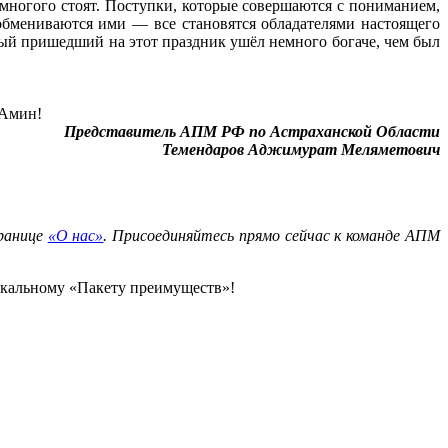
е многого стоят. Поступки, которые совершаются с пониманием,
обмениваются ими — все становятся обладателями настоящего
ждый пришедший на этот праздник ушёл немного богаче, чем был
 Амин!
Представитель АПМ РФ по Астраханской Области
Темендаров Аджимурат Меляметович
транице
«О нас»
. Присоединяйтесь прямо сейчас к команде АПМ
икальному «Пакету преимуществ»!