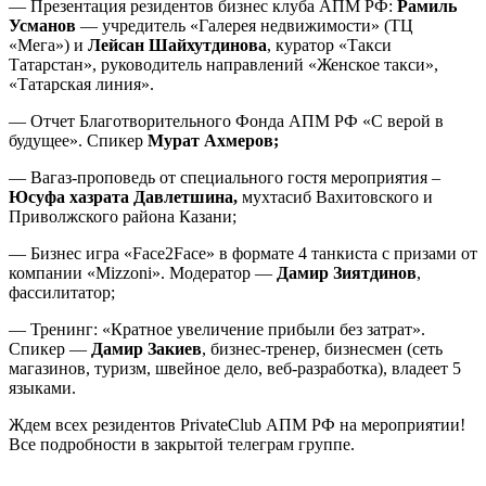
— Презентация резидентов бизнес клуба АПМ РФ:
Рамиль
Усманов
— учредитель «Галерея недвижимости» (ТЦ
«Мега») и
Лейсан Шайхутдинова
, куратор «Такси
Татарстан», руководитель направлений «Женское такси»,
«Татарская линия».
— Отчет Благотворительного Фонда АПМ РФ «С верой в
будущее». Спикер
Мурат Ахмеров;
— Вагаз-проповедь от специального гостя мероприятия –
Юсуфа хазрата Давлетшина,
мухтасиб Вахитовского и
Приволжского района Казани;
— Бизнес игра «Face2Face» в формате 4 танкиста с призами от
компании «Mizzoni». Модератор —
Дамир Зиятдинов
,
фассилитатор;
— Тренинг: «Кратное увеличение прибыли без затрат».
Спикер —
Дамир Закиев
, бизнес-тренер, бизнесмен (сеть
магазинов, туризм, швейное дело, веб-разработка), владеет 5
языками.
Ждем всех резидентов PrivateClub АПМ РФ на мероприятии!
Все подробности в закрытой телеграм группе.