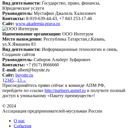
Вид деятельности:
Государство, право, финансы,
Юридические услуги
Руководитель:
Мустафин Джалиль Халилович
Контакты:
8-919-639-44-43, +7 843 253-17-46
Сайт:
www.akademia-prava.ru
Наименование организации:
ООО Интегрум
Место нахождения:
Республика Татарстан,г.Казань,
ул.Х.Ямашева 83
Вид деятельности:
Информационные технологии и связь,
Создание сайтов
Руководитель:
Сабиров Альберт Зуфарович
Контакты:
+7 (917) 8666660
E-mail:
albert@buysite.ru
Сайт:
buysite.ru
1
2
3
4
5
...
13
→
Присоединяйтесь прямо сейчас к команде АПМ РФ,
перейдите по ссылке
http://partners.apmrf.ru
и получите полный
доступ к уникальному «Пакету преимуществ»!
© 2024
Ассоциация предпринимателей-мусульман России
О нас
События