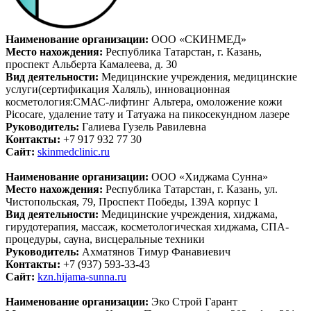
Наименование организации:
ООО «СКИНМЕД»
Место нахождения:
Республика Татарстан, г. Казань,
проспект Альберта Камалеева, д. 30
Вид деятельности:
Медицинские учреждения, медицинские
услуги(сертификация Халяль), инновационная
косметология:СМАС-лифтинг Альтера, омоложение кожи
Picocare, удаление тату и Татуажа на пикосекундном лазере
Руководитель:
Галиева Гузель Равилевна
Контакты:
+7 917 932 77 30
Сайт:
skinmedclinic.ru
Наименование организации:
ООО «Хиджама Сунна»
Место нахождения:
Республика Татарстан, г. Казань, ул.
Чистопольская, 79, Проспект Победы, 139А корпус 1
Вид деятельности:
Медицинские учреждения, хиджама,
гирудотерапия, массаж, косметологическая хиджама, СПА-
процедуры, сауна, висцеральные техники
Руководитель:
Ахматянов Тимур Фанавиевич
Контакты:
+7 (937) 593-33-43
Сайт:
kzn.hijama-sunna.ru
Наименование организации:
Эко Строй Гарант