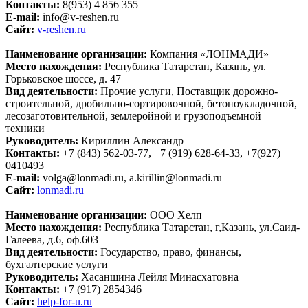
Контакты:
8(953) 4 856 355
E-mail:
info@v-reshen.ru
Сайт:
v-reshen.ru
Наименование организации:
Компания «ЛОНМАДИ»
Место нахождения:
Республика Татарстан, Казань, ул.
Горьковское шоссе, д. 47
Вид деятельности:
Прочие услуги, Поставщик дорожно-
строительной, дробильно-сортировочной, бетоноукладочной,
лесозаготовительной, землеройной и грузоподъемной
техники
Руководитель:
Кириллин Александр
Контакты:
+7 (843) 562-03-77, +7 (919) 628-64-33, +7(927)
0410493
E-mail:
volga@lonmadi.ru, a.kirillin@lonmadi.ru
Сайт:
lonmadi.ru
Наименование организации:
ООО Хелп
Место нахождения:
Республика Татарстан, г,Казань, ул.Саид-
Галеева, д.6, оф.603
Вид деятельности:
Государство, право, финансы,
бухгалтерские услуги
Руководитель:
Хасаншина Лейля Минасхатовна
Контакты:
+7 (917) 2854346
Сайт:
help-for-u.ru